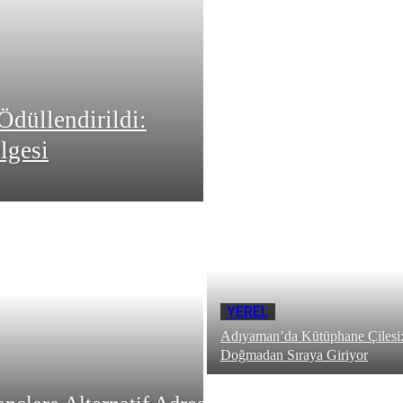
düllendirildi:
lgesi
YEREL
Adıyaman’da Kütüphane Çilesi
Doğmadan Sıraya Giriyor