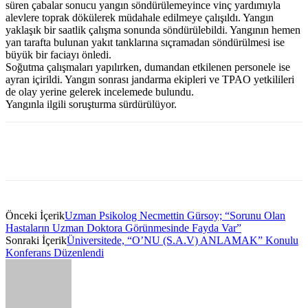
süren çabalar sonucu yangın söndürülemeyince vinç yardımıyla
alevlere toprak dökülerek müdahale edilmeye çalışıldı. Yangın
yaklaşık bir saatlik çalışma sonunda söndürülebildi. Yangının hemen
yan tarafta bulunan yakıt tanklarına sıçramadan söndürülmesi ise
büyük bir faciayı önledi.
Soğutma çalışmaları yapılırken, dumandan etkilenen personele ise
ayran içirildi. Yangın sonrası jandarma ekipleri ve TPAO yetkilileri
de olay yerine gelerek incelemede bulundu.
Yangınla ilgili soruşturma sürdürülüyor.
Önceki İçerik
Uzman Psikolog Necmettin Gürsoy; “Sorunu Olan
Hastaların Uzman Doktora Görünmesinde Fayda Var”
Sonraki İçerik
Üniversitede, “O’NU (S.A.V) ANLAMAK” Konulu
Konferans Düzenlendi