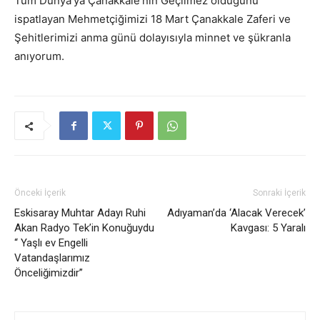
Tüm Dünya’ya Çanakkale’nin Geçilmez olduğunu
ispatlayan Mehmetçiğimizi 18 Mart Çanakkale Zaferi ve
Şehitlerimizi anma günü dolayısıyla minnet ve şükranla
anıyorum.
Önceki İçerik
Sonraki İçerik
Eskisaray Muhtar Adayı Ruhi
Adıyaman’da ‘Alacak Verecek’
Akan Radyo Tek’in Konuğuydu
Kavgası: 5 Yaralı
“ Yaşlı ev Engelli
Vatandaşlarımız
Önceliğimizdir”