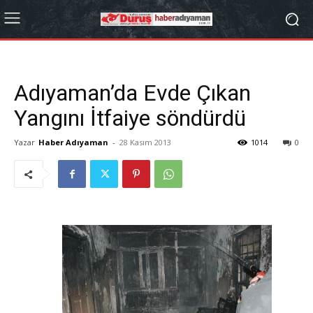
Adıyaman’da Evde Çıkan
Yangını İtfaiye söndürdü
Yazar
Haber Adıyaman
-
28 Kasım 2013
1014
0