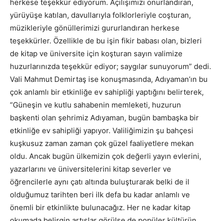
herkese teşekkür ediyorum. Açılışımızı onurlandıran,
yürüyüşe katılan, davullarıyla folklorleriyle coşturan,
müzikleriyle gönüllerimizi gururlandıran herkese
teşekkürler. Özellikle de bu işin fikir babası olan, bizleri
de kitap ve üniversite için koşturan sayın valimize
huzurlarınızda teşekkür ediyor; saygılar sunuyorum” dedi.
Vali Mahmut Demirtaş ise konuşmasında, Adıyaman’ın bu
çok anlamlı bir etkinliğe ev sahipliği yaptığını belirterek,
“Güneşin ve kutlu sahabenin memleketi, huzurun
başkenti olan şehrimiz Adıyaman, bugün bambaşka bir
etkinliğe ev sahipliği yapıyor. Valiliğimizin şu bahçesi
kuşkusuz zaman zaman çok güzel faaliyetlere mekan
oldu. Ancak bugün ülkemizin çok değerli yayın evlerini,
yazarlarını ve üniversitelerini kitap severler ve
öğrencilerle aynı çatı altında buluşturarak belki de il
olduğumuz tarihten beri ilk defa bu kadar anlamlı ve
önemli bir etkinlikte bulunacağız. Her ne kadar kitap
okumada belirgin artışlar görülse de popüler kültürün