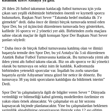
katılmak üzere Antalya’ya gitti.
26 ilden 26 futbol takımının katılacağı futbol turnuvası için yola
çıkan sarı yeşilli ekibimizde birbirinden önemli ve kıymetli sporcu
bulunurken, Başkan Nuri Sever “Takımda hedef mutlaka ilk 3’e
girmektir” dedi. daha önce de ilimizi birçok turnuvada temsil eden
Spor Der, bu yıl üçüncüsü düzenlenen turnuvada boy gösterirken,
kafilede 16 sporcu ve 2 yönetici yer aldı. Birbirinden zorlu maçlara
sahne olacak maçlar ile ilgili konuşan Spor Der Başkanı Nuri Sever
şunları söyledi:
“ Daha önce de birçok futbol turnuvasına katılmış olan ve ilimizi
başarıyla temsile den Spor Der, bu yıl Antalya’da 3.sü düzenlenen
Atatürk Bahar Futbol Turnuvasına katılacak. Bu turnuvada yirmi altı
ilden yirmi altı futbol takımı olacak. Biz on altı sporcu ve iki yönetici
olarak bu turnuvaya on sekiz isim ile katıldık. Kadromuzda
birbirinden yetenekli sporcular var. İnşallah bu zorlu sınavdan
başarıyla ayrılır Adıyaman’ımıza güzel bir netice ile döneriz. Bu
turnuvaya 38 yaş üstü sporcuların katıldığını da bildirmek isterim”
Dedi.
Spor Der’in çalışmalarıyla ilgili de bilgiler veren Sever “ Dünyada
verimliliği ve bilimselliği kabul görmüş modellerden özelimize en
yakın olanı örnek alınacaktır. Ve çalışmalar en az bir sezonu
kapsayacak biçimde planlanacaktır. Yine bu çalışmalardan beklenen
verimlilik alınabilinirse organizasyon ilimizde yılın 12 ayı eğitim