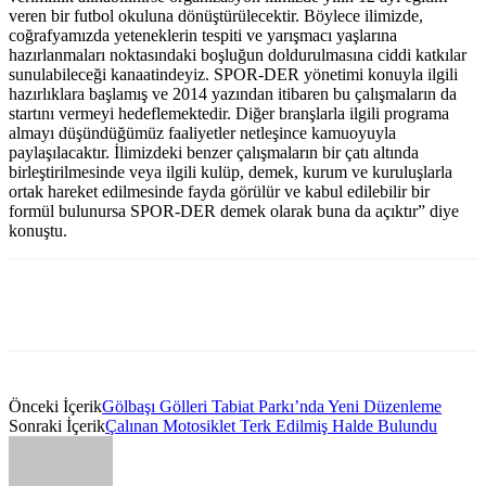
veren bir futbol okuluna dönüştürülecektir. Böylece ilimizde,
coğrafyamızda yeteneklerin tespiti ve yarışmacı yaşlarına
hazırlanmaları noktasındaki boşluğun doldurulmasına ciddi katkılar
sunulabileceği kanaatindeyiz. SPOR-DER yönetimi konuyla ilgili
hazırlıklara başlamış ve 2014 yazından itibaren bu çalışmaların da
startını vermeyi hedeflemektedir. Diğer branşlarla ilgili programa
almayı düşündüğümüz faaliyetler netleşince kamuoyuyla
paylaşılacaktır. İlimizdeki benzer çalışmaların bir çatı altında
birleştirilmesinde veya ilgili kulüp, demek, kurum ve kuruluşlarla
ortak hareket edilmesinde fayda görülür ve kabul edilebilir bir
formül bulunursa SPOR-DER demek olarak buna da açıktır” diye
konuştu.
Önceki İçerik
Gölbaşı Gölleri Tabiat Parkı’nda Yeni Düzenleme
Sonraki İçerik
Çalınan Motosiklet Terk Edilmiş Halde Bulundu