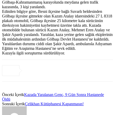
Gölbaşı-Kahramanmaraş karayolunda meydana gelen trafik
kazasında, 3 kişi yaralandı.
Edinilen bilgiye göre, Besni ilçesine bağlı Suvarlı beldesinden
Gölbaşı ilçesine gitmekte olan Kazım Atalay idaresindeki 27 L 8318
plakalı otomobil, Gölbaşı ilçesine 25 kilometre kala sürücünün
direksiyon hakimiyetini kaybetmesi üzerine takla attı. Kazada
otomobilde bulunan sürücü Kazım Atalay, Mehmet Eren Atalay ve
Şakir Apardı yaralandı. Yaralılar, kaza yerine gelen sağlık ekiplerinin
ilk müdahalesinin ardından Gölbaşı Devlet Hastanesi’ne kaldırıldı.
Yaralılardan durumu ciddi olan Şakir Apardı, ambulansla Adıyaman
Eğitim ve Araştırma Hastanesi’ne sevk edildi.
Kazayla ilgili soruşturma sürdürülüyor.
Önceki İçerik
Kazada Yaralanan Genç, 9 Gün Sonra Hastanede
Öldü
Sonraki İçerik
Çelikhan Kütüphanesi Kapanmasın!