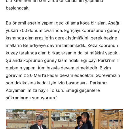
bittikten hemen sonra futbol sahasının yapımına
başlanacak.
Bu önemli eserin yapımı gecikti ama koca bir alan. Aşağı-
yukarı 700 dönüm civarında. Eğriçayı köprüsünün güney
kısmında olan arazilerin gerek istimlâkini, gerek hazine
malların Belediyeye devrini tamamladık. Keza köprünün
kuzey tarafında olan birkaç arsanın da istimlâkini yaptık.
Şu anda köprünün güney kısmındaki Eğriçayı Parkı’nın 1.
etabının yapımı tüm hızıyla devam etmektedir. Bizim
görevimiz 30 Mart’a kadar devam edecektir. Görevimizin
son dakikasına kadar işimizin başındayız. Parkımız
Adıyaman’ımıza hayırlı olsun. Emeği geçenlere
şükranlarımı sunuyorum.”