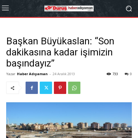
Başkan Büyükaslan: “Son
dakikasına kadar işimizin
başındayız”
Yazar
Haber Adıyaman
-
24 Aralık 2013
733
0