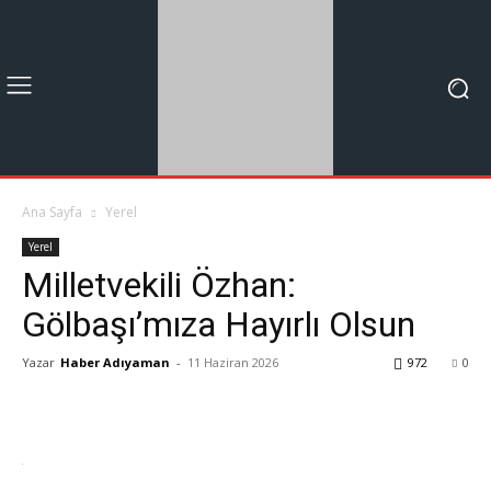
Ana Sayfa
Yerel
Yerel
Milletvekili Özhan:
Gölbaşı’mıza Hayırlı Olsun
Yazar
Haber Adıyaman
-
11 Haziran 2026
972
0