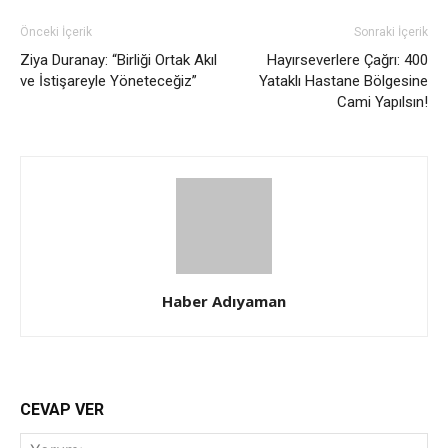
Önceki İçerik
Sonraki İçerik
Ziya Duranay: “Birliği Ortak Akıl
Hayırseverlere Çağrı: 400
ve İstişareyle Yöneteceğiz”
Yataklı Hastane Bölgesine
Cami Yapılsın!
Haber Adıyaman
CEVAP VER