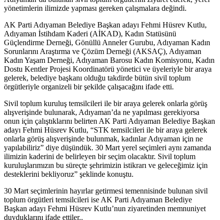
yönetimlerin ilimizde yapması gereken çalışmalara değindi.
AK Parti Adıyaman Belediye Başkan adayı Fehmi Hüsrev Kutlu,
Adıyaman İstihdam Kaderi (AİKAD), Kadın Statüsünü
Güçlendirme Derneği, Gönüllü Anneler Gurubu, Adıyaman Kadın
Sorunlarını Araştırma ve Çözüm Derneği (AKSAÇ), Adıyaman
Kadın Yaşam Derneği, Adıyaman Barosu Kadın Komisyonu, Kadın
Dostu Kentler Projesi Koordinatörü yönetici ve üyeleriyle bir araya
gelerek, belediye başkanı olduğu takdirde bütün sivil toplum
örgütleriyle organizeli bir şekilde çalışacağını ifade etti.
Sivil toplum kuruluş temsilcileri ile bir araya gelerek onlarla görüş
alışverişinde bulunarak, Adıyaman’da ne yapılması gerekiyorsa
onun için çalıştıklarını belirten AK Parti Adıyaman Belediye Başkan
adayı Fehmi Hüsrev Kutlu, “STK temsilcileri ile bir araya gelerek
onlarla görüş alışverişinde bulunmak, kadınlar Adıyaman için ne
yapılabiliriz” diye düşündük. 30 Mart yerel seçimleri aynı zamanda
ilimizin kaderini de belirleyen bir seçim olacaktır. Sivil toplum
kuruluşlarımızın bu süreçte şehrimizin istikrarı ve geleceğimiz için
desteklerini bekliyoruz” şeklinde konuştu.
30 Mart seçimlerinin hayırlar getirmesi temennisinde bulunan sivil
toplum örgütleri temsilcileri ise AK Parti Adıyaman Belediye
Başkan adayı Fehmi Hüsrev Kutlu’nun ziyaretinden memnuniyet
duyduklarını ifade ettiler..