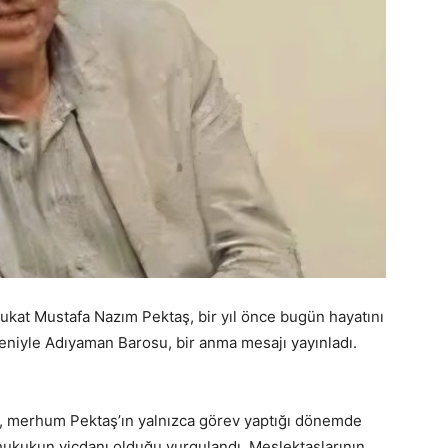
kat Mustafa Nazım Pektaş, bir yıl önce bugün hayatını
deniyle Adıyaman Barosu, bir anma mesajı yayınladı.
, merhum Pektaş’ın yalnızca görev yaptığı dönemde
 hukukun vicdanı olduğu vurgulandı. Meslektaşlarının