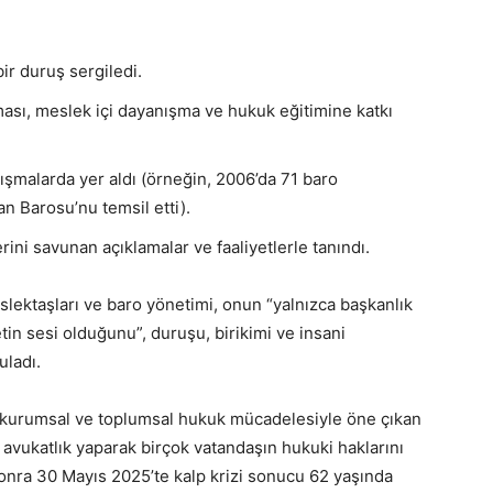
r duruş sergiledi.
lması, meslek içi dayanışma ve hukuk eğitimine katkı
alışmalarda yer aldı (örneğin, 2006’da 71 baro
n Barosu’nu temsil etti).
ini savunan açıklamalar ve faaliyetlerle tanındı.
ektaşları ve baro yönetimi, onun “yalnızca başkanlık
in sesi olduğunu”, duruşu, birikimi ve insani
uladı.
 kurumsal ve toplumsal hukuk mücadelesiyle öne çıkan
r avukatlık yaparak birçok vatandaşın hukuki haklarını
onra 30 Mayıs 2025’te kalp krizi sonucu 62 yaşında