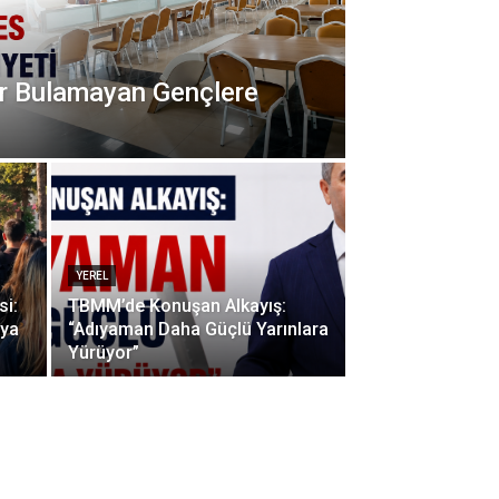
r Bulamayan Gençlere
YEREL
si:
TBMM’de Konuşan Alkayış:
aya
“Adıyaman Daha Güçlü Yarınlara
Yürüyor”