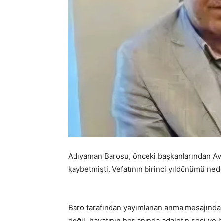
Adıyaman Barosu, önceki başkanlarından Avu
kaybetmişti. Vefatının birinci yıldönümü ne
Baro tarafından yayımlanan anma mesajında
değil, hayatının her anında adaletin sesi ve