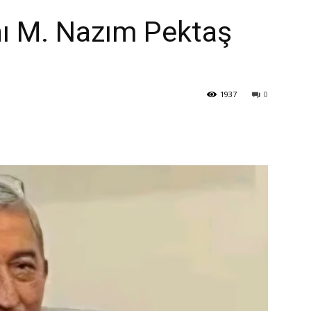
nı M. Nazım Pektaş
1937
0