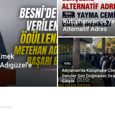
YEREL
Kütüphanelerde Ye
Alternatif Adres
 Emek
 Adıgüzel’e
YEREL
Adıyaman’da Kütüphane Çile
Gençler Gün Doğmadan Sır
Giriyor
ş Anılıyor