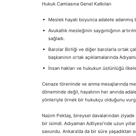
Hukuk Camiasına Genel Katkıları
Meslek hayatı boyunca adalete adanmış bi
Avukatlık mesleğinin saygınlığının artırı
sağladı.
Barolar Birliği ve diğer barolarla ortak ç
başkanının ortak açıklamalarında Adıyama
İnsan hakları ve hukukun üstünlüğü ilkeler
Cenaze töreninde ve anma mesajlarında mesl
döneminde değil, hayatının her anında adalet
yönleriyle örnek bir hukukçu olduğunu vurg
Nazım Pektaş, bireysel davalarından ziyade
bir isimdi. Adıyaman Adliyesi’nde uzun yılla
savundu. Ankara’da da bir süre yaşadıktan s