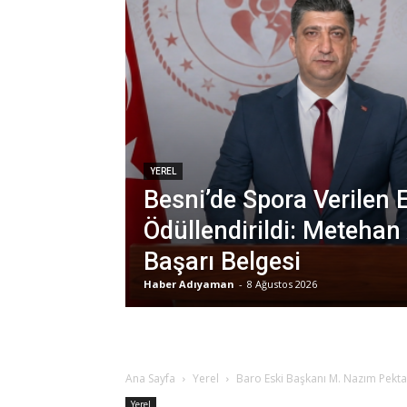
YEREL
Besni’de Spora Verilen
Ödüllendirildi: Metehan
Başarı Belgesi
Haber Adıyaman
-
8 Ağustos 2026
Ana Sayfa
Yerel
Baro Eski Başkanı M. Nazım Pekta
Yerel